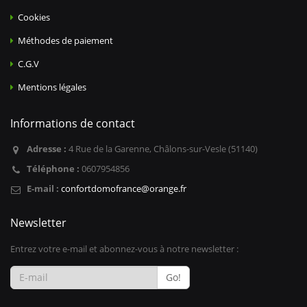
Cookies
Méthodes de paiement
C.G.V
Mentions légales
Informations de contact
Adresse :
4 Rue de la Garenne, Châlons-sur-Vesle (51140)
Téléphone :
0607954856
E-mail :
confortdomofrance@orange.fr
Newsletter
Entrez votre e-mail et abonnez-vous à notre newsletter :
Go!