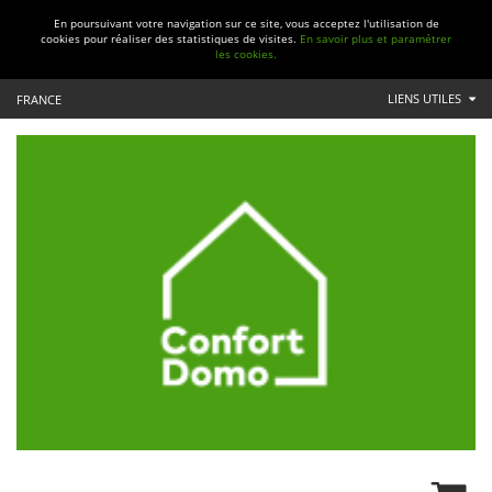
En poursuivant votre navigation sur ce site, vous acceptez l'utilisation de
cookies pour réaliser des statistiques de visites.
En savoir plus et paramétrer
les cookies.
LIENS UTILES
FRANCE