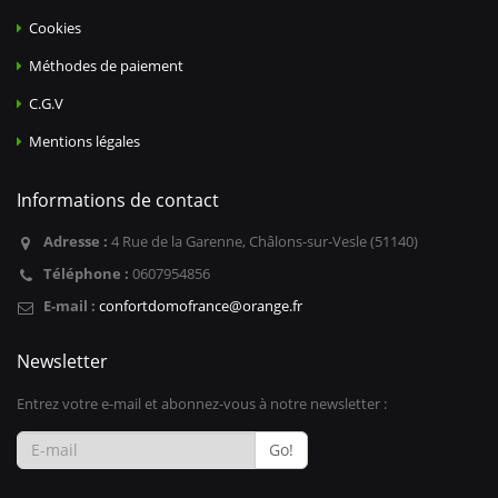
Cookies
Méthodes de paiement
C.G.V
Mentions légales
Informations de contact
Adresse :
4 Rue de la Garenne, Châlons-sur-Vesle (51140)
Téléphone :
0607954856
E-mail :
confortdomofrance@orange.fr
Newsletter
Entrez votre e-mail et abonnez-vous à notre newsletter :
Go!