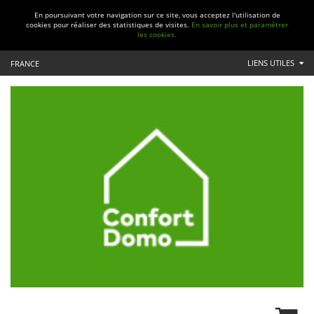
En poursuivant votre navigation sur ce site, vous acceptez l'utilisation de
cookies pour réaliser des statistiques de visites.
En savoir plus et paramétrer
les cookies.
LIENS UTILES
FRANCE