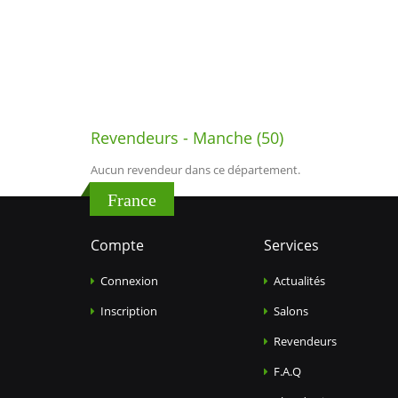
Revendeurs - Manche (50)
Aucun revendeur dans ce département.
France
Compte
Services
Connexion
Actualités
Inscription
Salons
Revendeurs
F.A.Q