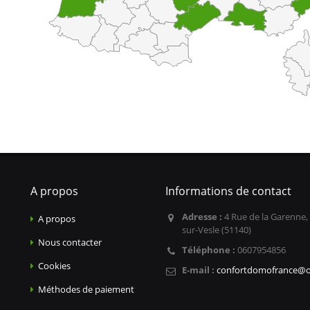
A propos
Informations de contact
Adresse :
4 Rue de la Garenne,
A propos
sur-Vesle (51140)
Nous contacter
Téléphone :
0607954856
Cookies
E-mail :
confortdomofrance@o
Méthodes de paiement