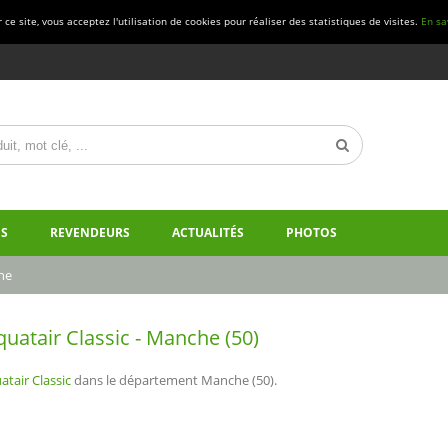
ce site, vous acceptez l'utilisation de cookies pour réaliser des statistiques de visites.
En sa
S
REVENDEURS
ACTUALITÉS
PHOTOS
he
atair Classic - Manche (50)
tair Classic
dans le département Manche (50).