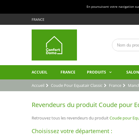
En poursuivant votre navigation sur 
FRANCE
ACCUEIL
FRANCE
PRODUITS
SALON
Accueil
Coude Pour Equatair Classic
France
Manc
Revendeurs du produit Coude pour Equ
Retrouvez tous les revendeurs du produit
Coude pour Equa
Choisissez votre département :