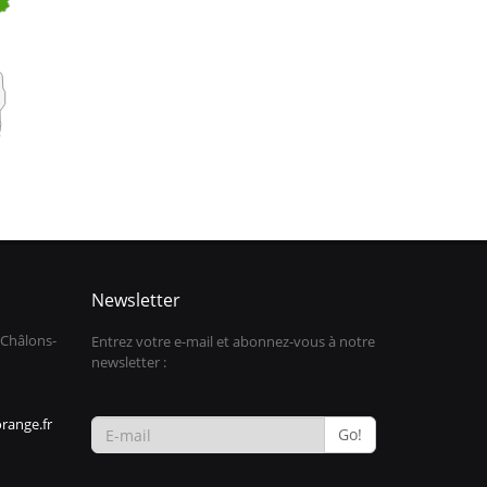
Newsletter
 Châlons-
Entrez votre e-mail et abonnez-vous à notre
newsletter :
range.fr
Go!