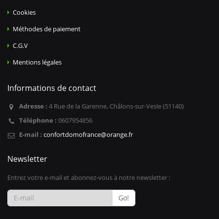
Cookies
Méthodes de paiement
C.G.V
Mentions légales
Informations de contact
Adresse :
4 Rue de la Garenne, Châlons-sur-Vesle (51140)
Téléphone :
0607954856
E-mail :
confortdomofrance@orange.fr
Newsletter
Entrez votre e-mail et abonnez-vous à notre newsletter :
Go!