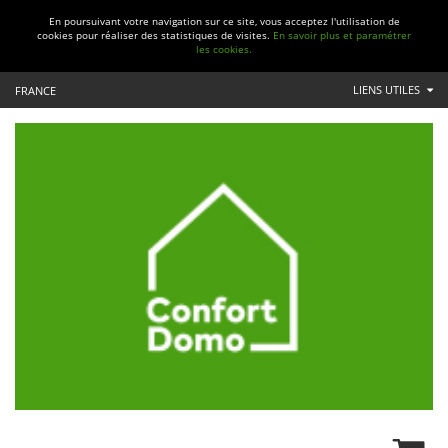
En poursuivant votre navigation sur ce site, vous acceptez l'utilisation de
cookies pour réaliser des statistiques de visites.
En savoir plus et paramétrer
les cookies.
LIENS UTILES
FRANCE