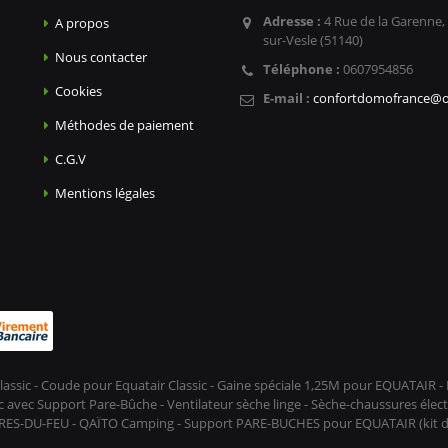
Adresse :
4 Rue de la Garenne,
A propos
sur-Vesle (51140)
Nous contacter
Téléphone :
0607954856
Cookies
E-mail :
confortdomofrance@o
Méthodes de paiement
C.G.V
Mentions légales
lassic - Coude pour Equatair Classic - Gaine spéciale 1,25M pour EQUATAIR
avec Support Pare-Bûche - Ventilateur sèche linge - Sèche-chaussures élect
 PRES-DU-FEU - QAÏTO Camping - Support PARE-BUCHES pour EQUATAIR (kit déc