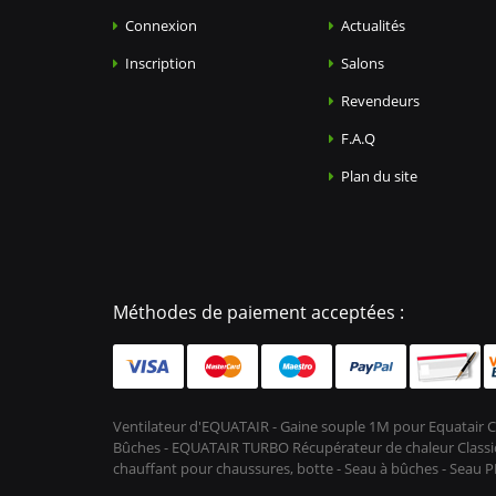
Connexion
Actualités
Inscription
Salons
Revendeurs
F.A.Q
Plan du site
Méthodes de paiement acceptées :
Ventilateur d'EQUATAIR - Gaine souple 1M pour Equatair C
Bûches - EQUATAIR TURBO Récupérateur de chaleur Classic 
chauffant pour chaussures, botte - Seau à bûches - Seau