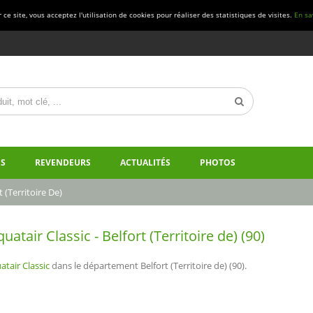
ce site, vous acceptez l'utilisation de cookies pour réaliser des statistiques de visites.
En sa
S
REVENDEURS
ACTUALITÉS
PHOTOS
t (Territoire De)
air Classic - Belfort (Territoire de) (90)
tair Classic
dans le département Belfort (Territoire de) (90).