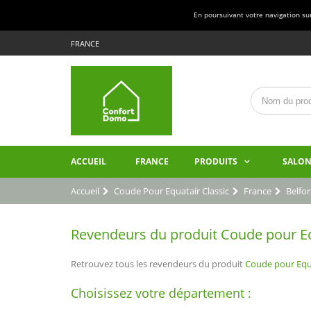
En poursuivant votre navigation sur 
FRANCE
ACCUEIL
FRANCE
PRODUITS
SALON
Accueil
Coude Pour Equatair Classic
France
Belfor
Revendeurs du produit Coude pour Equat
Retrouvez tous les revendeurs du produit
Coude pour Equa
Choisissez votre département :