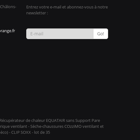
 Châlons-
Entrez votre e-mail et abonnez-vous à notre
newsletter :
range.fr
Go!
 - Récupérateur de chaleur EQUATAIR sans Support Pare
rique ventilant - Sèche-chaussures COzziMO ventilant et
o) - CLIP SOXX - lot de 35