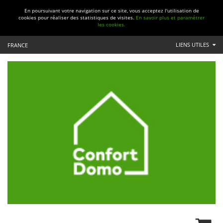
En poursuivant votre navigation sur ce site, vous acceptez l'utilisation de
cookies pour réaliser des statistiques de visites.
En savoir plus et paramétrer
les cookies.
LIENS UTILES
FRANCE