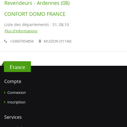
Revendeurs - Ardennes (08)
CONFORT DOMO FRANCE
Liste des départements : 51, 08,10
Plus d'informations
+33607954856
MUIZON (51140)
France
Compte
Connexion
Inscription
Services