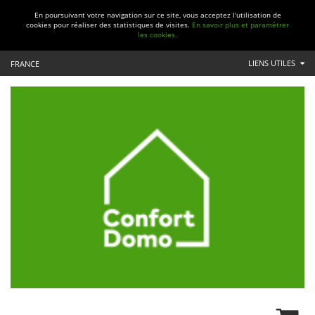
En poursuivant votre navigation sur ce site, vous acceptez l'utilisation de
cookies pour réaliser des statistiques de visites.
En savoir plus et paramétrer
les cookies.
LIENS UTILES
FRANCE