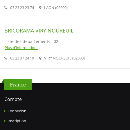
03 23 23 23 74
LAON (02000)
BRICORAMA VIRY NOUREUIL
Liste des départements : 02
Plus d'informations
03 23 37 24 10
VIRY NOUREUIL (02300)
France
Compte
Connexion
Inscription