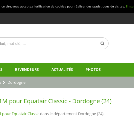
ce site, vous acceptez l'utilisation de cookies pour réaliser des statistiques de visites.
En sa
S
REVENDEURS
ACTUALITÉS
PHOTOS
e
Dordogne
M pour Equatair Classic - Dordogne (24)
 pour Equatair Classic
dans le département Dordogne (24).