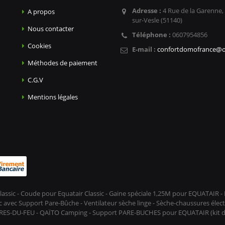
Adresse :
4 Rue de la Garenne,
A propos
sur-Vesle (51140)
Nous contacter
Téléphone :
0607954856
Cookies
E-mail :
confortdomofrance@o
Méthodes de paiement
C.G.V
Mentions légales
lassic - Coude pour Equatair Classic - Gaine spéciale 1,25M pour EQUATAIR
avec Support Pare-Bûche - Ventilateur sèche linge - Sèche-chaussures élect
 PRES-DU-FEU - QAÏTO Camping - Support PARE-BUCHES pour EQUATAIR (kit déc