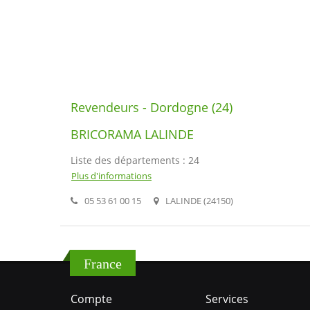
Revendeurs - Dordogne (24)
BRICORAMA LALINDE
Liste des départements : 24
Plus d'informations
05 53 61 00 15
LALINDE (24150)
France
Compte
Services