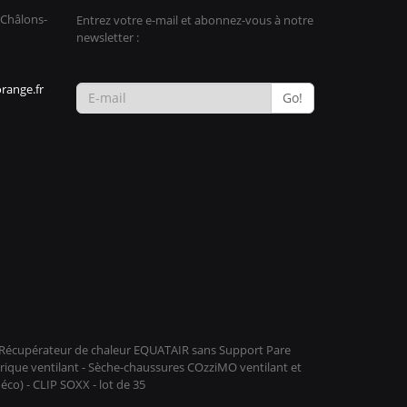
 Châlons-
Entrez votre e-mail et abonnez-vous à notre
newsletter :
range.fr
Go!
 - Récupérateur de chaleur EQUATAIR sans Support Pare
rique ventilant - Sèche-chaussures COzziMO ventilant et
o) - CLIP SOXX - lot de 35