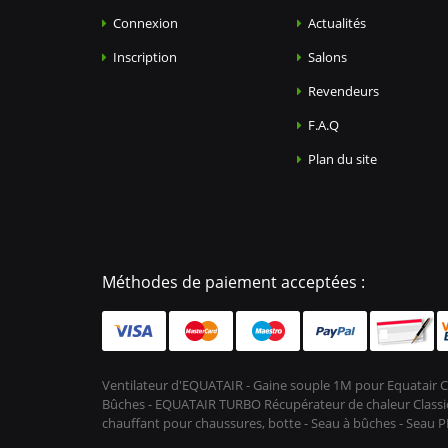
Connexion
Actualités
Inscription
Salons
Revendeurs
F.A.Q
Plan du site
Méthodes de paiement acceptées :
Ventilateur d'EQUATAIR - Gaine souple 1M pour Equatair C
Bûches - EQUATAIR TURBO Récupérateur de chaleur Classic 
chauffant pour chaussures, botte - Seau à bûches - Seau