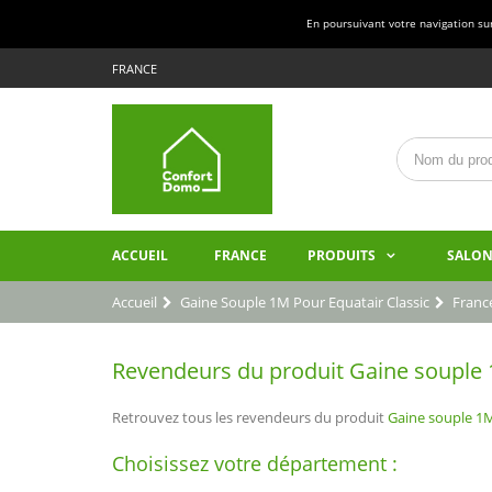
En poursuivant votre navigation sur 
FRANCE
ACCUEIL
FRANCE
PRODUITS
SALON
Accueil
Gaine Souple 1M Pour Equatair Classic
Franc
Revendeurs du produit Gaine souple 1
Retrouvez tous les revendeurs du produit
Gaine souple 1M
Choisissez votre département :