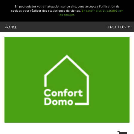
En poursuivant votre navigation sur ce site, vous acceptez l'utilisation de
cookies pour réaliser des statistiques de visites.
En savoir plus et paramétrer
les cookies.
LIENS UTILES
FRANCE