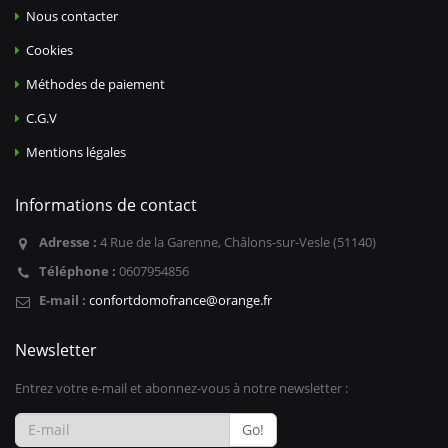
Nous contacter
Cookies
Méthodes de paiement
C.G.V
Mentions légales
Informations de contact
Adresse :
4 Rue de la Garenne, Châlons-sur-Vesle (51140)
Téléphone :
0607954856
E-mail :
confortdomofrance@orange.fr
Newsletter
Entrez votre e-mail et abonnez-vous à notre newsletter :
Go!