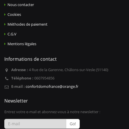
Nous contacter
Cookies
Méthodes de paiement
C.G.V
Mentions légales
Informations de contact
Adresse :
4 Rue de la Garenne, Châlons-sur-Vesle (51140)
Téléphone :
0607954856
E-mail :
confortdomofrance@orange.fr
Newsletter
Entrez votre e-mail et abonnez-vous à notre newsletter :
Go!