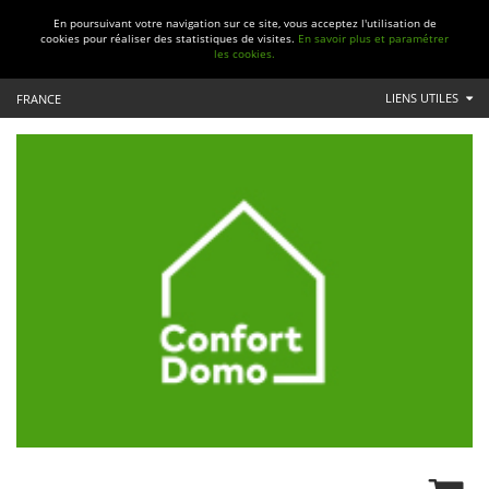
En poursuivant votre navigation sur ce site, vous acceptez l'utilisation de
cookies pour réaliser des statistiques de visites.
En savoir plus et paramétrer
les cookies.
LIENS UTILES
FRANCE