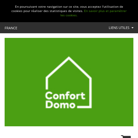
En poursuivant votre navigation sur ce site, vous acceptez l'utilisation de
cookies pour réaliser des statistiques de visites.
En savoir plus et paramétrer
les cookies.
LIENS UTILES
FRANCE