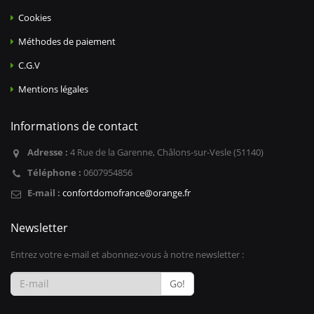
Cookies
Méthodes de paiement
C.G.V
Mentions légales
Informations de contact
Adresse :
4 Rue de la Garenne, Châlons-sur-Vesle (51140)
Téléphone :
0607954856
E-mail :
confortdomofrance@orange.fr
Newsletter
Entrez votre e-mail et abonnez-vous à notre newsletter :
Go!