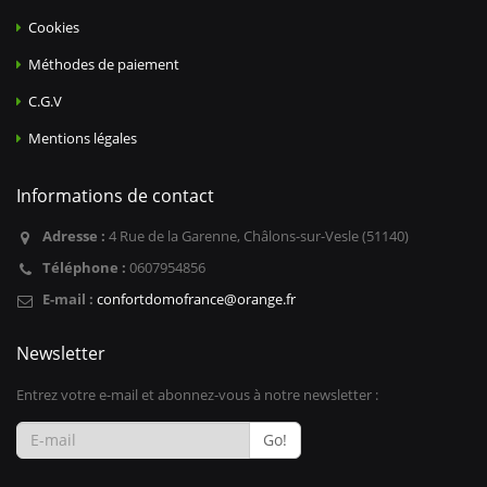
Cookies
Méthodes de paiement
C.G.V
Mentions légales
Informations de contact
Adresse :
4 Rue de la Garenne, Châlons-sur-Vesle (51140)
Téléphone :
0607954856
E-mail :
confortdomofrance@orange.fr
Newsletter
Entrez votre e-mail et abonnez-vous à notre newsletter :
Go!