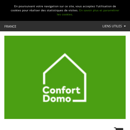
En poursuivant votre navigation sur ce site, vous acceptez l'utilisation de
cookies pour réaliser des statistiques de visites.
En savoir plus et paramétrer
les cookies.
LIENS UTILES
FRANCE