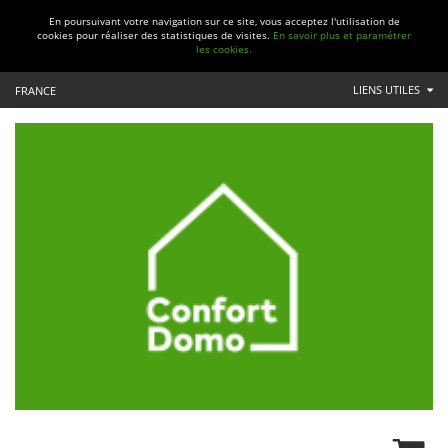
En poursuivant votre navigation sur ce site, vous acceptez l'utilisation de
cookies pour réaliser des statistiques de visites.
En savoir plus et paramétrer
les cookies.
LIENS UTILES
FRANCE