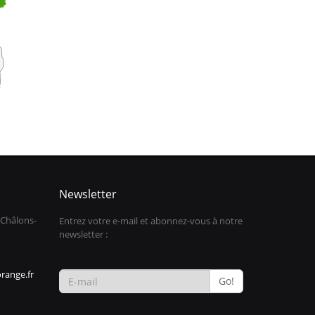
Newsletter
 Châlons-
Entrez votre e-mail et abonnez-vous à notre
newsletter :
range.fr
Go!