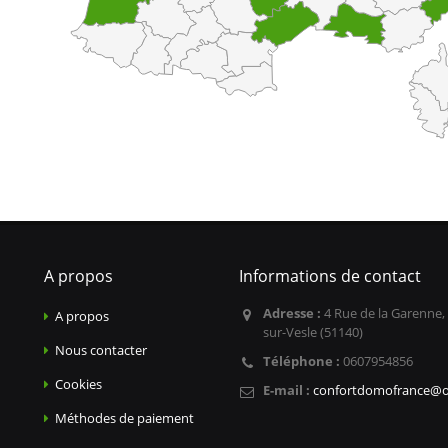
A propos
Informations de contact
Adresse :
4 Rue de la Garenne,
A propos
sur-Vesle (51140)
Nous contacter
Téléphone :
0607954856
Cookies
E-mail :
confortdomofrance@o
Méthodes de paiement