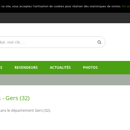
ce site, vous acceptez l'utilisation de cookies pour réaliser des statistiques de visites.
En sa
S
REVENDEURS
ACTUALITÉS
PHOTOS
- Gers (32)
ans le département Gers (32).