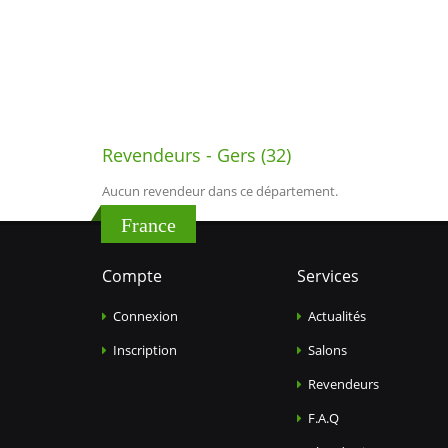
Revendeurs - Gers (32)
Aucun revendeur dans ce département.
France
Compte
Services
Connexion
Actualités
Inscription
Salons
Revendeurs
F.A.Q