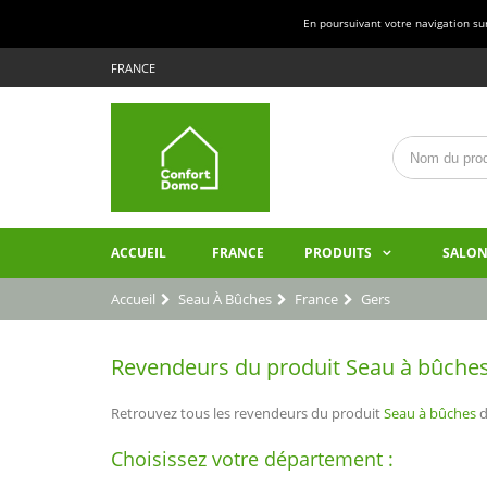
En poursuivant votre navigation sur 
FRANCE
ACCUEIL
FRANCE
PRODUITS
SALON
Accueil
Seau À Bûches
France
Gers
Revendeurs du produit Seau à bûches 
Retrouvez tous les revendeurs du produit
Seau à bûches
d
Choisissez votre département :