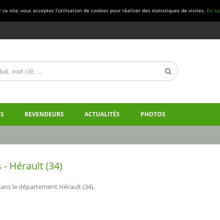
ce site, vous acceptez l'utilisation de cookies pour réaliser des statistiques de visites.
En sa
S
REVENDEURS
ACTUALITÉS
PHOTOS
- Hérault (34)
ans le département Hérault (34).