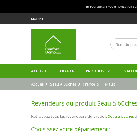
En poursuivant votre navigation sur 
FRANCE
ACCUEIL
FRANCE
PRODUITS
SALON
Accueil
Seau À Bûches
France
Hérault
Revendeurs du produit Seau à bûches 
Retrouvez tous les revendeurs du produit
Seau à bûches
d
Choisissez votre département :