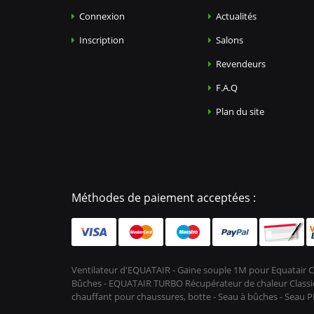
Connexion
Actualités
Inscription
Salons
Revendeurs
F.A.Q
Plan du site
Méthodes de paiement acceptées :
Ventilateur d'EQUATAIR - Gaine souple 1M pour Equatair C
Bûches - EQUATAIR TURBO Récupérateur de chaleur Classic 
chauffant pour chaussures, botte - Seau à bûches - Seau