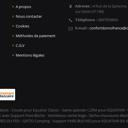
Adresse :
4 Rue de la Garenne,
A propos
sur-Vesle (51140)
Nous contacter
Téléphone :
0607954856
Cookies
E-mail :
confortdomofrance@o
Méthodes de paiement
C.G.V
Mentions légales
lassic - Coude pour Equatair Classic - Gaine spéciale 1,25M pour EQUATAIR
avec Support Pare-Bûche - Ventilateur sèche linge - Sèche-chaussures élect
 PRES-DU-FEU - QAÏTO Camping - Support PARE-BUCHES pour EQUATAIR (kit déc