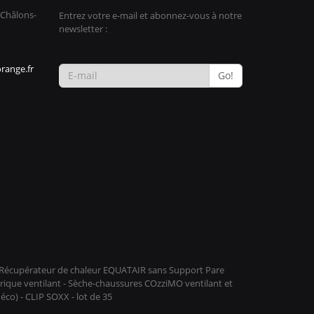
 Châlons-
Entrez votre e-mail et abonnez-vous à notre
newsletter :
range.fr
Go!
 - Récupérateur de chaleur EQUATAIR sans Support Pare
rique ventilant - Sèche-chaussures COzziMO ventilant et
o) - CLIP SOXX - lot de 35