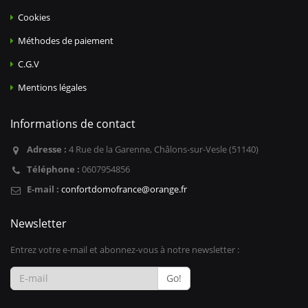
Cookies
Méthodes de paiement
C.G.V
Mentions légales
Informations de contact
Adresse :
4 Rue de la Garenne, Châlons-sur-Vesle (51140)
Téléphone :
0607954856
E-mail :
confortdomofrance@orange.fr
Newsletter
Entrez votre e-mail et abonnez-vous à notre newsletter :
Go!