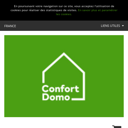
En poursuivant votre navigation sur ce site, vous acceptez l'utilisation de
cookies pour réaliser des statistiques de visites.
En savoir plus et paramétrer
les cookies.
LIENS UTILES
FRANCE