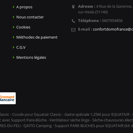
Adresse :
4 Rue de la Garenne,
A propos
sur-Vesle (51140)
Nous contacter
Téléphone :
0607954856
Cookies
E-mail :
confortdomofrance@o
Méthodes de paiement
C.G.V
Mentions légales
lassic - Coude pour Equatair Classic - Gaine spéciale 1,25M pour EQUATAIR
avec Support Pare-Bûche - Ventilateur sèche linge - Sèche-chaussures élect
 PRES-DU-FEU - QAÏTO Camping - Support PARE-BUCHES pour EQUATAIR (kit déc