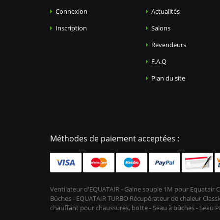
Connexion
Actualités
Inscription
Salons
Revendeurs
F.A.Q
Plan du site
Méthodes de paiement acceptées :
Ventilateur d'EQUATAIR - Gaine souple 1M pour Equatair C
Bûches - EQUATAIR TURBO Récupérateur de chaleur Classic 
chauffant pour chaussures, botte - Seau à bûches - Seau