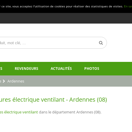
ce site, vous acceptez l'utilisation de cookies pour réaliser des statistiques de visites.
En sa
S
REVENDEURS
ACTUALITÉS
PHOTOS
e
Ardennes
es électrique ventilant - Ardennes (08)
s électrique ventilant
dans le département Ardennes (08).