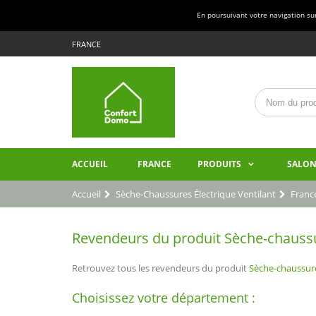
En poursuivant votre navigation sur 
FRANCE
ACCUEIL
FRANCE
PRODUITS
SALON
Accueil
Sèche-Chaussures Électrique Ventilant
Franc
Revendeurs du produit Sèche-chaussur
Retrouvez tous les revendeurs du produit
Sèche-chaussure
Choisissez votre département :