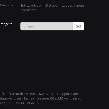
 Châlons-
Entrez votre e-mail et abonnez-vous à notre
newsletter :
range.fr
Go!
 - Récupérateur de chaleur EQUATAIR sans Support Pare
rique ventilant - Sèche-chaussures COzziMO ventilant et
o) - CLIP SOXX - lot de 35