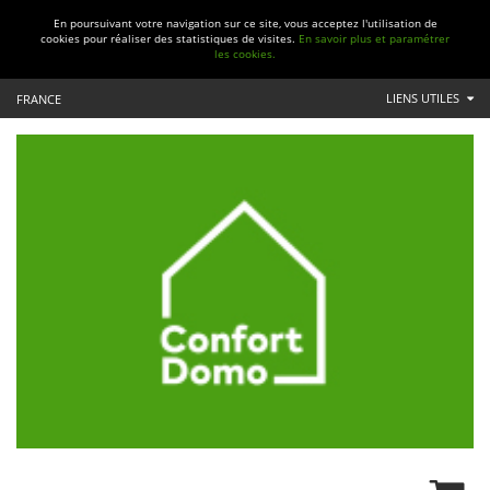
En poursuivant votre navigation sur ce site, vous acceptez l'utilisation de
cookies pour réaliser des statistiques de visites.
En savoir plus et paramétrer
les cookies.
LIENS UTILES
FRANCE