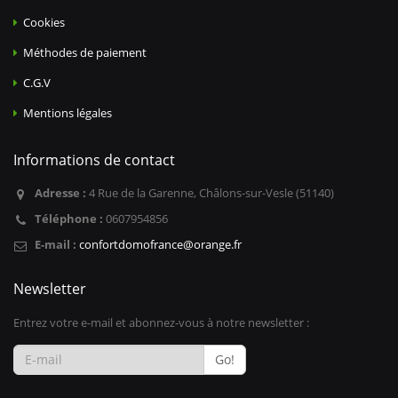
Cookies
Méthodes de paiement
C.G.V
Mentions légales
Informations de contact
Adresse :
4 Rue de la Garenne, Châlons-sur-Vesle (51140)
Téléphone :
0607954856
E-mail :
confortdomofrance@orange.fr
Newsletter
Entrez votre e-mail et abonnez-vous à notre newsletter :
Go!