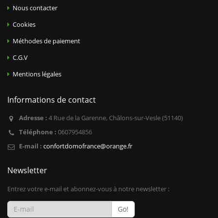
Nous contacter
Cookies
Méthodes de paiement
C.G.V
Mentions légales
Informations de contact
Adresse :
4 Rue de la Garenne, Châlons-sur-Vesle (51140)
Téléphone :
0607954856
E-mail :
confortdomofrance@orange.fr
Newsletter
Entrez votre e-mail et abonnez-vous à notre newsletter :
Go!