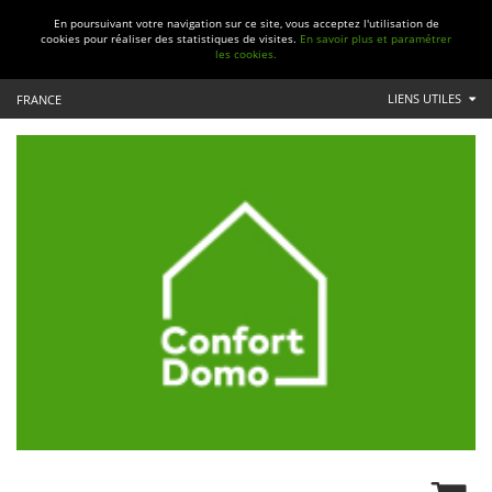
En poursuivant votre navigation sur ce site, vous acceptez l'utilisation de
cookies pour réaliser des statistiques de visites.
En savoir plus et paramétrer
les cookies.
LIENS UTILES
FRANCE