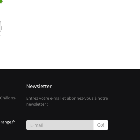
Newsletter
 Châlons-
Entrez votre e-mail et abonnez-vous à notre
newsletter :
range.fr
Go!