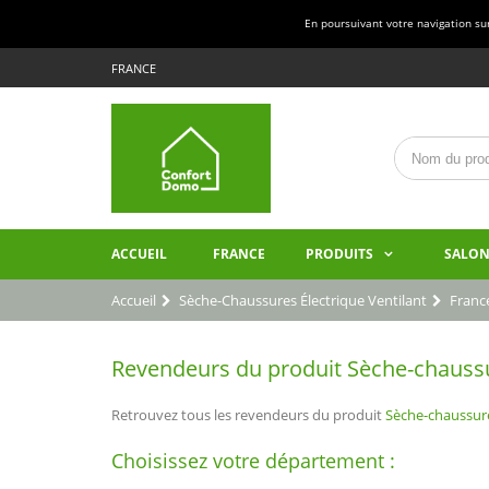
En poursuivant votre navigation sur 
FRANCE
ACCUEIL
FRANCE
PRODUITS
SALON
Accueil
Sèche-Chaussures Électrique Ventilant
Franc
Revendeurs du produit Sèche-chaussur
Retrouvez tous les revendeurs du produit
Sèche-chaussure
Choisissez votre département :