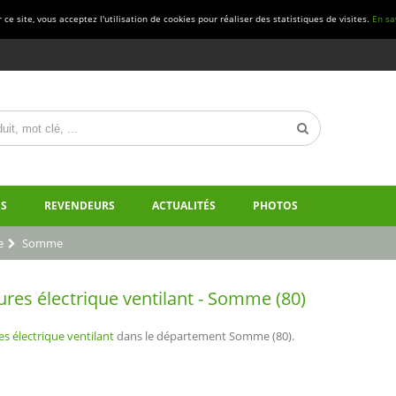
ce site, vous acceptez l'utilisation de cookies pour réaliser des statistiques de visites.
En sa
S
REVENDEURS
ACTUALITÉS
PHOTOS
e
Somme
es électrique ventilant - Somme (80)
s électrique ventilant
dans le département Somme (80).