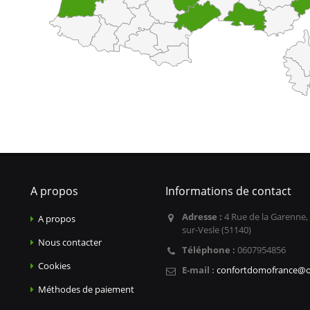
A propos
Informations de contact
Adresse :
4 Rue de la Garenne,
A propos
sur-Vesle (51140)
Nous contacter
Téléphone :
0607954856
Cookies
E-mail :
confortdomofrance@o
Méthodes de paiement