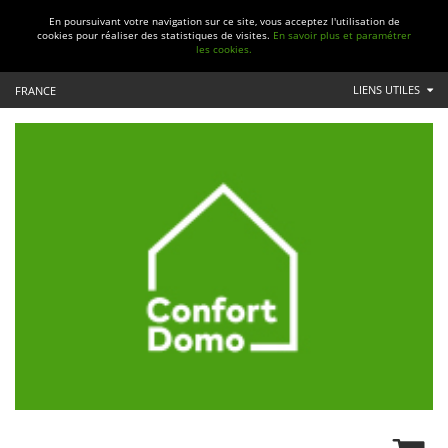
En poursuivant votre navigation sur ce site, vous acceptez l'utilisation de
cookies pour réaliser des statistiques de visites.
En savoir plus et paramétrer
les cookies.
LIENS UTILES
FRANCE