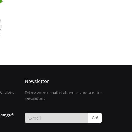
Newsletter
 Châlons-
Entrez votre e-mail et abonnez-vous à notre
newsletter :
range.fr
Go!