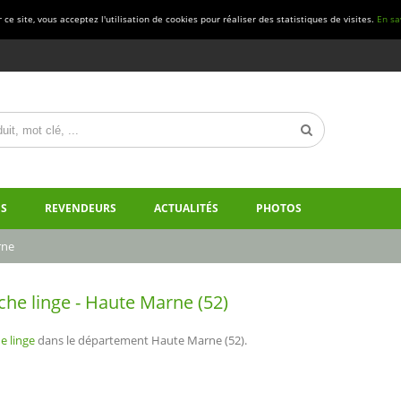
ce site, vous acceptez l'utilisation de cookies pour réaliser des statistiques de visites.
En sa
S
REVENDEURS
ACTUALITÉS
PHOTOS
rne
che linge - Haute Marne (52)
e linge
dans le département Haute Marne (52).