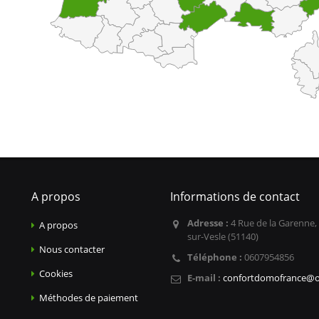
A propos
Informations de contact
Adresse :
4 Rue de la Garenne,
A propos
sur-Vesle (51140)
Nous contacter
Téléphone :
0607954856
Cookies
E-mail :
confortdomofrance@o
Méthodes de paiement