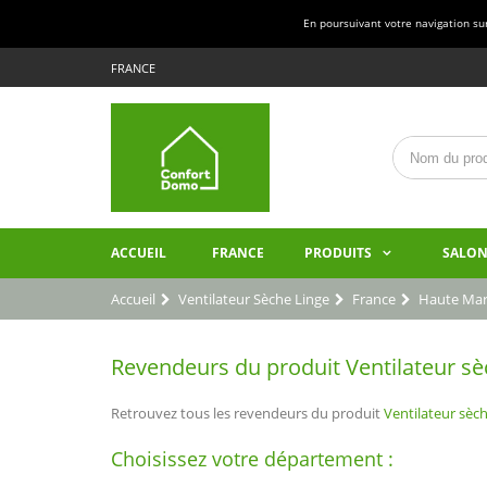
En poursuivant votre navigation sur 
FRANCE
ACCUEIL
FRANCE
PRODUITS
SALON
Accueil
Ventilateur Sèche Linge
France
Haute Ma
Revendeurs du produit Ventilateur sè
Retrouvez tous les revendeurs du produit
Ventilateur sèch
Choisissez votre département :