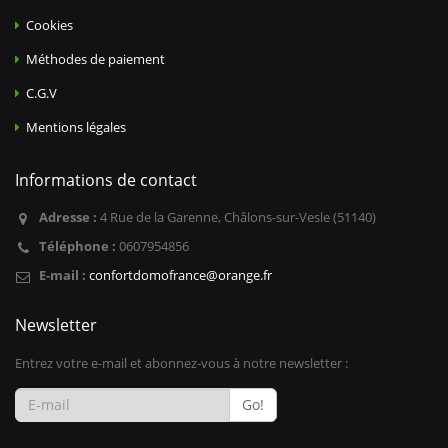
Cookies
Méthodes de paiement
C.G.V
Mentions légales
Informations de contact
Adresse :
4 Rue de la Garenne, Châlons-sur-Vesle (51140)
Téléphone :
0607954856
E-mail :
confortdomofrance@orange.fr
Newsletter
Entrez votre e-mail et abonnez-vous à notre newsletter :
Go!