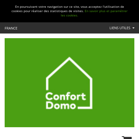
En poursuivant votre navigation sur ce site, vous acceptez l'utilisation de
cookies pour réaliser des statistiques de visites.
En savoir plus et paramétrer
les cookies.
LIENS UTILES
FRANCE