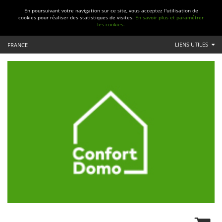
En poursuivant votre navigation sur ce site, vous acceptez l'utilisation de
cookies pour réaliser des statistiques de visites.
En savoir plus et paramétrer
les cookies.
LIENS UTILES
FRANCE