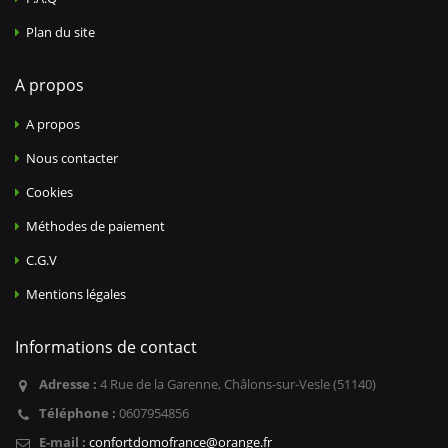
Plan du site
A propos
A propos
Nous contacter
Cookies
Méthodes de paiement
C.G.V
Mentions légales
Informations de contact
Adresse :
4 Rue de la Garenne, Châlons-sur-Vesle (51140)
Téléphone :
0607954856
E-mail :
confortdomofrance@orange.fr