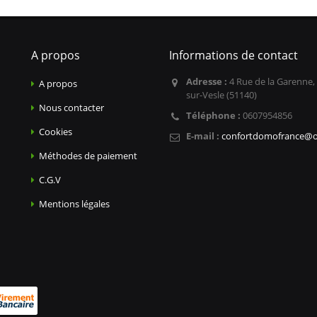
A propos
Informations de contact
Adresse :
4 Rue de la Garenne,
A propos
sur-Vesle (51140)
Nous contacter
Téléphone :
0607954856
Cookies
E-mail :
confortdomofrance@o
Méthodes de paiement
C.G.V
Mentions légales