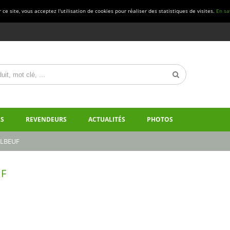
ce site, vous acceptez l'utilisation de cookies pour réaliser des statistiques de visites.
En sa
S
REVENDEURS
ACTUALITÉS
PHOTOS
ELBEUF
UF