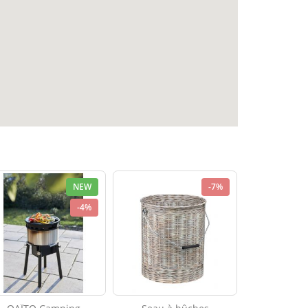
NEW
-7%
-4%