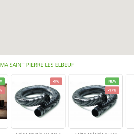
RAMA SAINT PIERRE LES ELBEUF
W
-9%
NEW
%
-17%