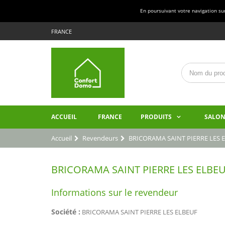
En poursuivant votre navigation sur 
FRANCE
ACCUEIL
FRANCE
PRODUITS
SALON
Accueil
Revendeurs
BRICORAMA SAINT PIERRE LES 
BRICORAMA SAINT PIERRE LES ELBE
Informations sur le revendeur
Société :
BRICORAMA SAINT PIERRE LES ELBEUF