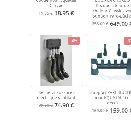
Coude pour Equatair
EQUATAIR TURBO
Classic
Récupérateur de
chaleur Classic ave
18.95 €
19.95 €
Support Pare-Bûch
649.00 
658.00 €
-6%
-6
Sèche-chaussures
Support PARE-BUCH
électrique ventilant
pour EQUATAIR (ki
déco)
74.90 €
79.50 €
159.00 
169.00 €