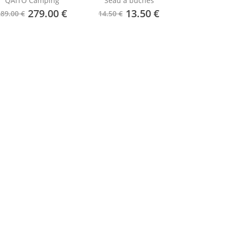
QAÏTO Camping
Seau à bûches
279.00 €
13.50 €
289.00 €
14.50 €