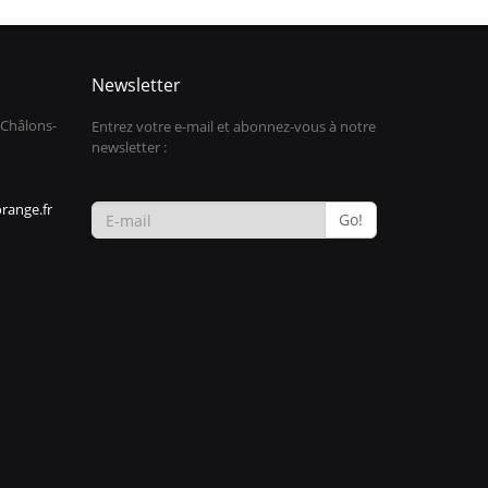
Newsletter
 Châlons-
Entrez votre e-mail et abonnez-vous à notre
newsletter :
range.fr
Go!