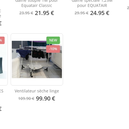
Gaine souple 1M pour
Gaine spéciale 1,25M
Equatair Classic
pour EQUATAIR
c
21.95 €
24.95 €
23.95 €
29.95 €
e
€
%
NEW
-10%
ES
Ventilateur sèche linge
t
99.90 €
109.90 €
€