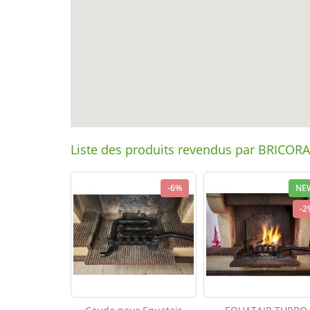
Liste des produits revendus par BRICO
-6%
NE
-2