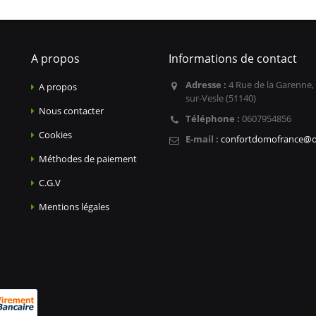
A propos
Informations de contact
Adresse :
4 Rue de la Garenne,
A propos
sur-Vesle (51140)
Nous contacter
Téléphone :
0607954856
Cookies
E-mail :
confortdomofrance@o
Méthodes de paiement
C.G.V
Mentions légales