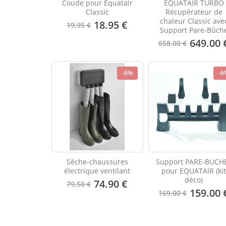
Coude pour Equatair
EQUATAIR TURBO
Classic
Récupérateur de
chaleur Classic ave
18.95 €
19.95 €
Support Pare-Bûch
649.00 
658.00 €
-6%
-6
Sèche-chaussures
Support PARE-BUCH
électrique ventilant
pour EQUATAIR (ki
déco)
74.90 €
79.50 €
159.00 
169.00 €