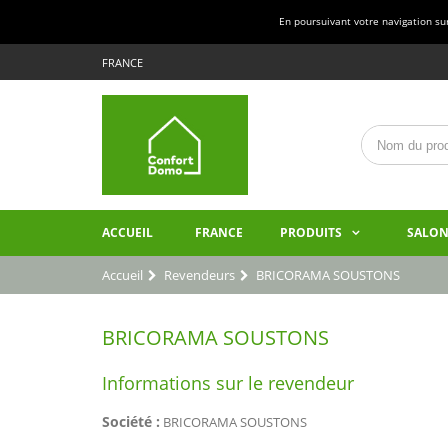
En poursuivant votre navigation sur 
FRANCE
ACCUEIL
FRANCE
PRODUITS
SALON
Accueil
Revendeurs
BRICORAMA SOUSTONS
BRICORAMA SOUSTONS
Informations sur le revendeur
Société :
BRICORAMA SOUSTONS