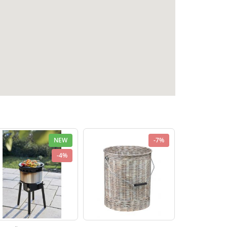
NEW
-7%
-4%