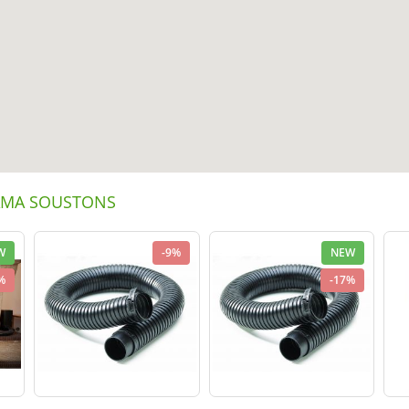
ORAMA SOUSTONS
W
-9%
NEW
%
-17%