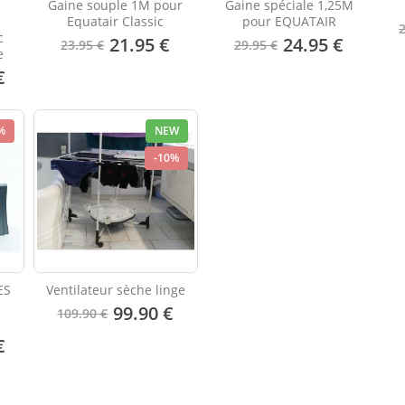
Gaine souple 1M pour
Gaine spéciale 1,25M
Equatair Classic
pour EQUATAIR
c
21.95 €
24.95 €
23.95 €
29.95 €
e
€
%
NEW
-10%
ES
Ventilateur sèche linge
t
99.90 €
109.90 €
€