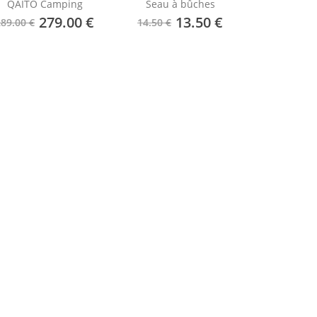
QAÏTO Camping
Seau à bûches
279.00 €
13.50 €
289.00 €
14.50 €