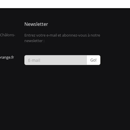
Newsletter
 Châlons-
Entrez votre e-mail et abonnez-vous à notre
newsletter :
range.fr
Go!