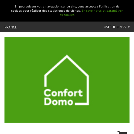
En poursuivant votre navigation sur ce site, vous acceptez l'utilisation de
cookies pour réaliser des statistiques de visites.
En savoir plus et paramétrer
les cookies.
USEFUL LINKS
FRANCE