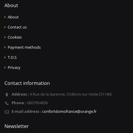
About
About
Contact us
Cookies
Payment methods
T.O.S
Privacy
Contact information
Address :
4 Rue de la Garenne, Châlons-sur-Vesle (51140)
Phone :
0607954856
E-mail address :
confortdomofrance@orange.fr
Newsletter