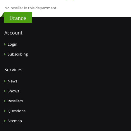
No reseller in this department.
France
Account
Login
Subscribing
Services
News
Shows
Resellers
Questions
Sitemap