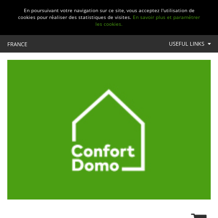
En poursuivant votre navigation sur ce site, vous acceptez l'utilisation de
cookies pour réaliser des statistiques de visites.
En savoir plus et paramétrer
les cookies.
USEFUL LINKS
FRANCE