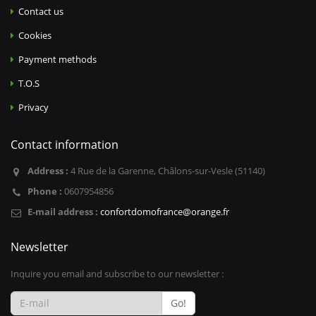
Contact us
Cookies
Payment methods
T.O.S
Privacy
Contact information
Address :
4 Rue de la Garenne, Châlons-sur-Vesle (51140)
Phone :
0607954856
E-mail address :
confortdomofrance@orange.fr
Newsletter
Inquire you email and subscribe to our newsletter :
Go!