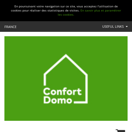
En poursuivant votre navigation sur ce site, vous acceptez l'utilisation de
cookies pour réaliser des statistiques de visites.
En savoir plus et paramétrer
les cookies.
USEFUL LINKS
FRANCE