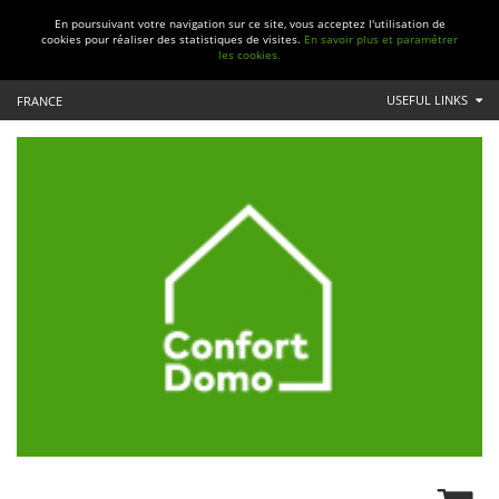
En poursuivant votre navigation sur ce site, vous acceptez l'utilisation de
cookies pour réaliser des statistiques de visites.
En savoir plus et paramétrer
les cookies.
USEFUL LINKS
FRANCE