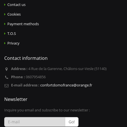
Contact us
Cookies
Payment methods
T.O.S
Privacy
Contact information
Address :
4 Rue de la Garenne, Châlons-sur-Vesle (51140)
Phone :
0607954856
E-mail address :
confortdomofrance@orange.fr
Newsletter
Inquire you email and subscribe to our newsletter :
Go!