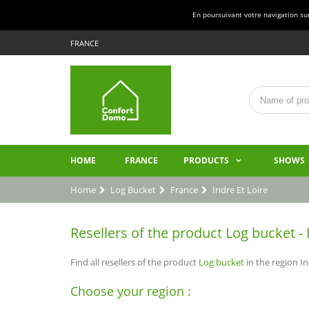
En poursuivant votre navigation sur 
FRANCE
HOME
FRANCE
PRODUCTS
SHOWS
Home
Log Bucket
France
Indre Et Loire
Resellers of the product Log bucket - I
Find all resellers of the product
Log bucket
in the region In
Choose your region :