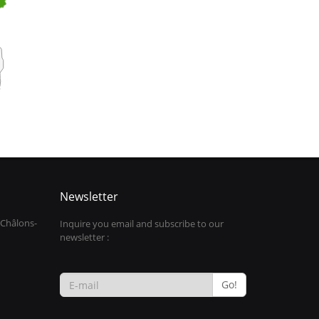
Newsletter
 Châlons-
Inquire you email and subscribe to our
newsletter :
Go!