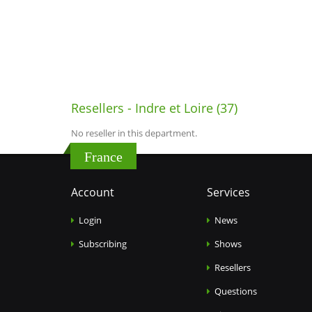
Resellers - Indre et Loire (37)
No reseller in this department.
France
Account
Services
Login
News
Subscribing
Shows
Resellers
Questions