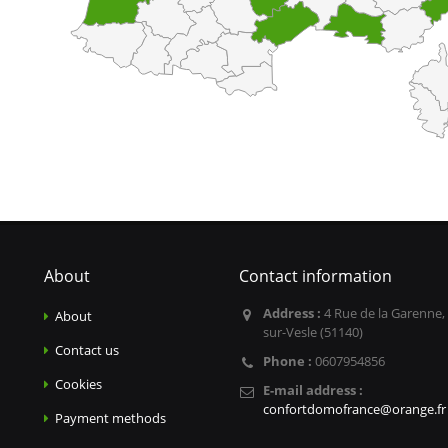
About
Contact information
Address :
4 Rue de la Garenne,
About
sur-Vesle (51140)
Contact us
Phone :
0607954856
Cookies
E-mail address :
confortdomofrance@orange.fr
Payment methods