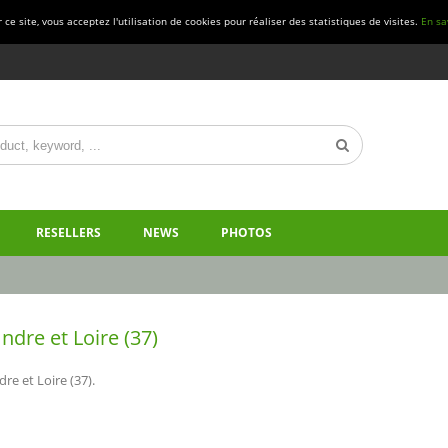
ce site, vous acceptez l'utilisation de cookies pour réaliser des statistiques de visites.
En sa
RESELLERS
NEWS
PHOTOS
ndre et Loire (37)
dre et Loire (37).