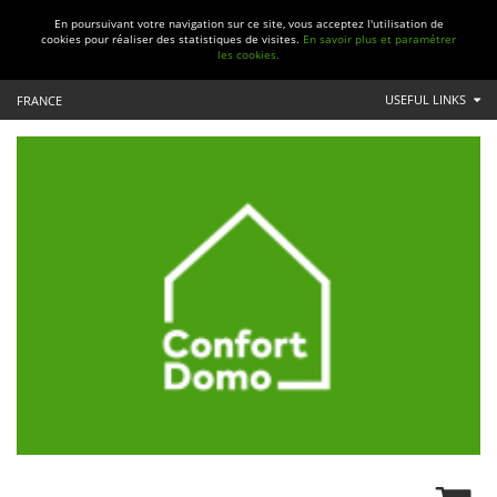
En poursuivant votre navigation sur ce site, vous acceptez l'utilisation de
cookies pour réaliser des statistiques de visites.
En savoir plus et paramétrer
les cookies.
USEFUL LINKS
FRANCE