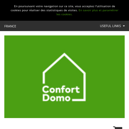
En poursuivant votre navigation sur ce site, vous acceptez l'utilisation de
cookies pour réaliser des statistiques de visites.
En savoir plus et paramétrer
les cookies.
USEFUL LINKS
FRANCE