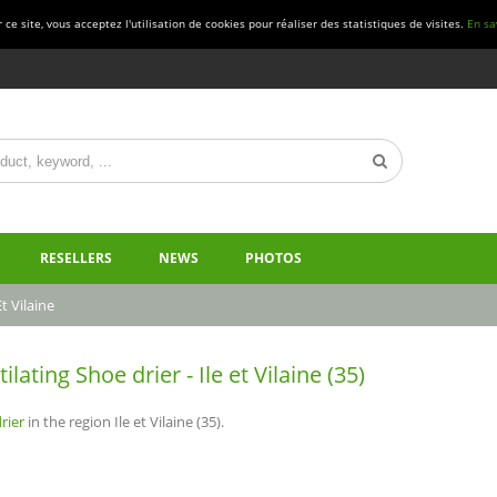
ce site, vous acceptez l'utilisation de cookies pour réaliser des statistiques de visites.
En sa
RESELLERS
NEWS
PHOTOS
Et Vilaine
lating Shoe drier - Ile et Vilaine (35)
rier
in the region Ile et Vilaine (35).