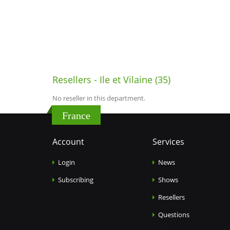
Resellers - Ile et Vilaine (35)
No reseller in this department.
France
Account
Services
Login
News
Subscribing
Shows
Resellers
Questions