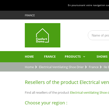
En poursuivant votre navigation sur 
FRANCE
HOME
FRANCE
PRODUCTS
SHOWS
Home
Electrical Ventilating Shoe Drier
France
Ile 
Resellers of the product Electrical venti
Find all resellers of the product
Electrical ventilating Shoe d
Choose your region :