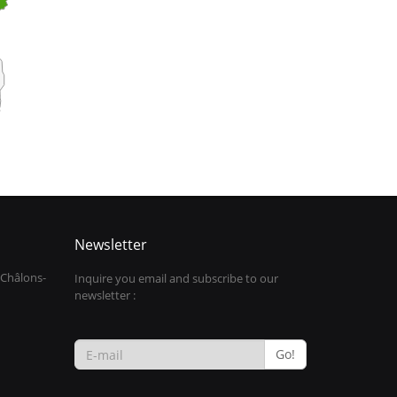
Newsletter
 Châlons-
Inquire you email and subscribe to our
newsletter :
Go!