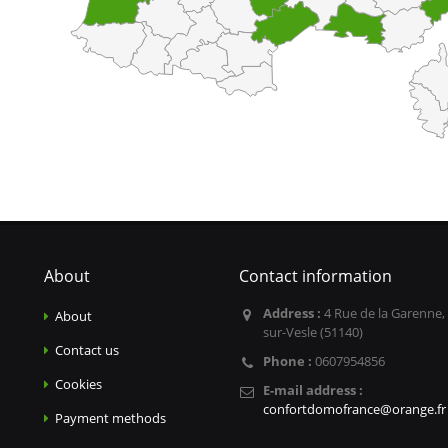
About
Contact information
Address :
4 Rue de la Garenne,
About
sur-Vesle (51140)
Contact us
Phone :
0607954856
Cookies
E-mail address :
confortdomofrance@orange.fr
Payment methods