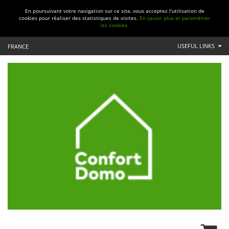
En poursuivant votre navigation sur ce site, vous acceptez l'utilisation de
cookies pour réaliser des statistiques de visites.
En savoir plus et paramétrer
les cookies.
USEFUL LINKS
FRANCE