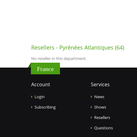
Resellers - Pyrénées Atlantiques (64)
No reseller in this department.
France
Account
Services
Login
News
Subscribing
Shows
Resellers
Questions