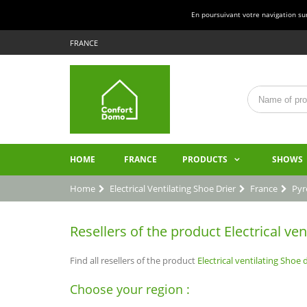
En poursuivant votre navigation sur 
FRANCE
HOME
FRANCE
PRODUCTS
SHOWS
Home
Electrical Ventilating Shoe Drier
France
Pyr
Resellers of the product Electrical ven
Find all resellers of the product
Electrical ventilating Shoe d
Choose your region :