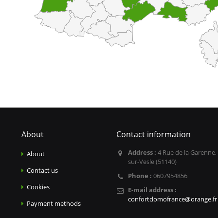
About
Contact information
Address :
4 Rue de la Garenne,
About
sur-Vesle (51140)
Contact us
Phone :
0607954856
Cookies
E-mail address :
confortdomofrance@orange.fr
Payment methods