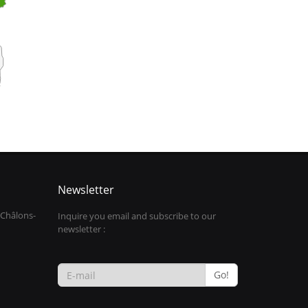
Newsletter
 Châlons-
Inquire you email and subscribe to our
newsletter :
Go!