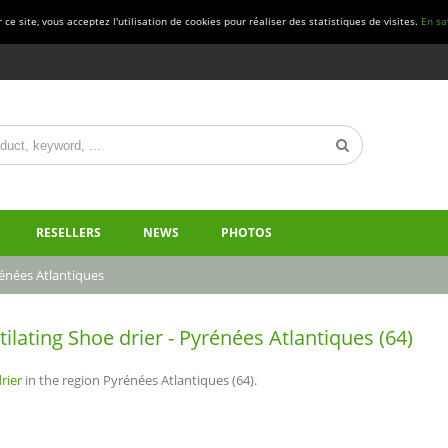
ce site, vous acceptez l'utilisation de cookies pour réaliser des statistiques de visites.
En sa
RESELLERS
NEWS
PHOTOS
énées Atlantiques
tilating Shoe drier - Pyrénées Atlantiques (64)
rier
in the region Pyrénées Atlantiques (64).