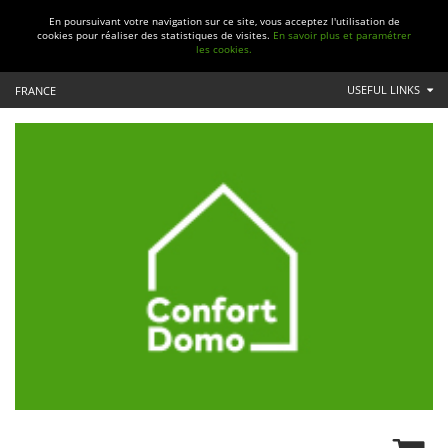
En poursuivant votre navigation sur ce site, vous acceptez l'utilisation de
cookies pour réaliser des statistiques de visites.
En savoir plus et paramétrer
les cookies.
USEFUL LINKS
FRANCE