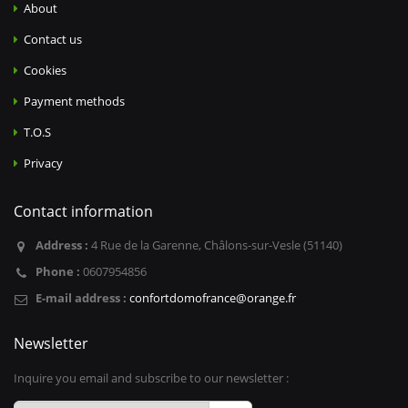
About
Contact us
Cookies
Payment methods
T.O.S
Privacy
Contact information
Address :
4 Rue de la Garenne, Châlons-sur-Vesle (51140)
Phone :
0607954856
E-mail address :
confortdomofrance@orange.fr
Newsletter
Inquire you email and subscribe to our newsletter :