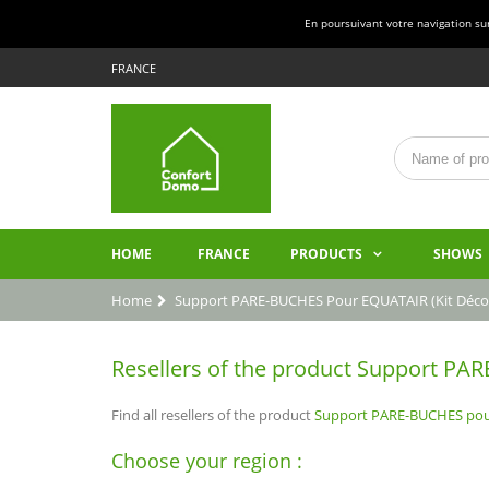
En poursuivant votre navigation sur 
FRANCE
HOME
FRANCE
PRODUCTS
SHOWS
Home
Support PARE-BUCHES Pour EQUATAIR (kit Déco
Resellers of the product Support PAR
Find all resellers of the product
Support PARE-BUCHES pour
Choose your region :