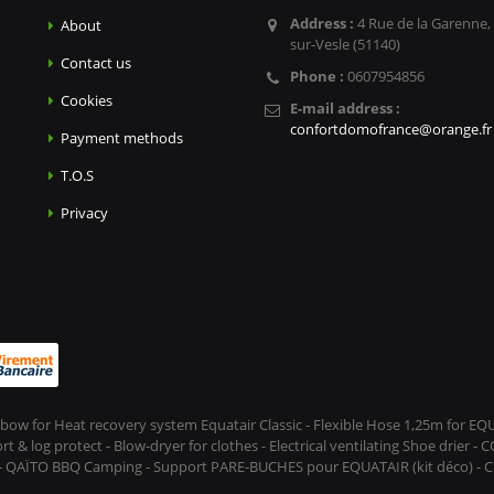
Address :
4 Rue de la Garenne,
About
sur-Vesle (51140)
Contact us
Phone :
0607954856
Cookies
E-mail address :
confortdomofrance@orange.fr
Payment methods
T.O.S
Privacy
Elbow for Heat recovery system Equatair Classic - Flexible Hose 1,25m for E
 log protect - Blow-dryer for clothes - Electrical ventilating Shoe drier - 
 - QAÏTO BBQ Camping - Support PARE-BUCHES pour EQUATAIR (kit déco) - CL