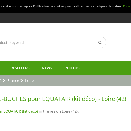
ce site, vous acceptez l'utilisation de cookies pour réaliser des statistiques de visites.
En sa
RESELLERS
NEWS
PHOTOS
)
France
Loire
E-BUCHES pour EQUATAIR (kit déco) - Loire (42)
 EQUATAIR (kit déco)
in the region Loire (42).