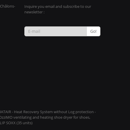
 Châlons-
Inquire you email and subscribe to our
newsletter :
Go!
QUATAIR - Heat Recovery System without Log protection -
COzziMO ventilating and heating shoe dryer for shoes,
IP SOXX (35 units)