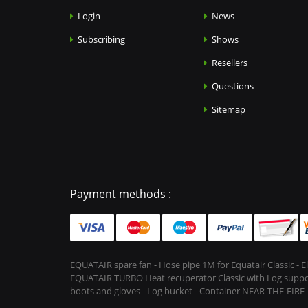
Login
News
Subscribing
Shows
Resellers
Questions
Sitemap
Payment methods :
EQUATAIR spare fan - Hose pipe 1M for Equatair Classic - 
EQUATAIR TURBO Heat recuperator Classic with Log support &
boots and gloves - Log bucket - Container NEAR-THE-FIRE