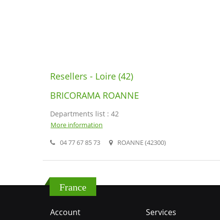
Resellers - Loire (42)
BRICORAMA ROANNE
Departments list : 42
More information
04 77 67 85 73
ROANNE (42300)
France
Account
Services