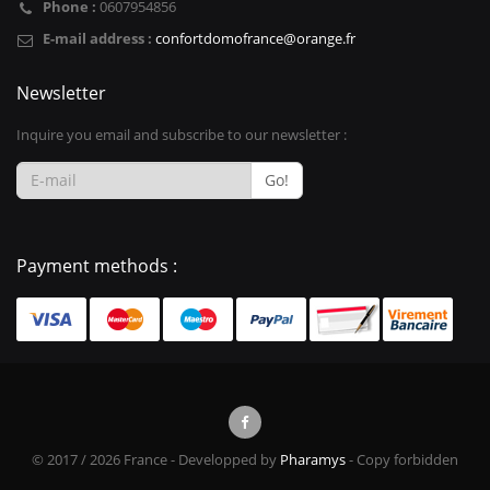
Phone :
0607954856
E-mail address :
confortdomofrance@orange.fr
Newsletter
Inquire you email and subscribe to our newsletter :
Go!
Payment methods :
© 2017 / 2026 France - Developped by
Pharamys
- Copy forbidden