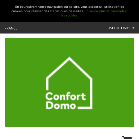
En poursuivant votre navigation sur ce site, vous acceptez l'utilisation de
cookies pour réaliser des statistiques de visites.
En savoir plus et paramétrer
les cookies.
USEFUL LINKS
FRANCE