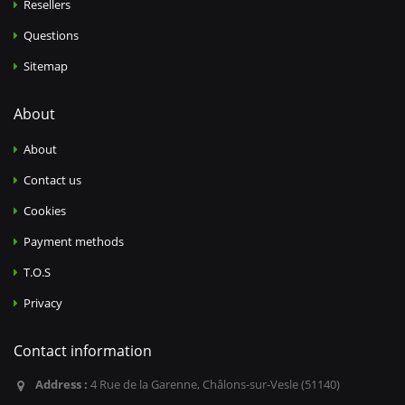
Resellers
Questions
Sitemap
About
About
Contact us
Cookies
Payment methods
T.O.S
Privacy
Contact information
Address :
4 Rue de la Garenne, Châlons-sur-Vesle (51140)