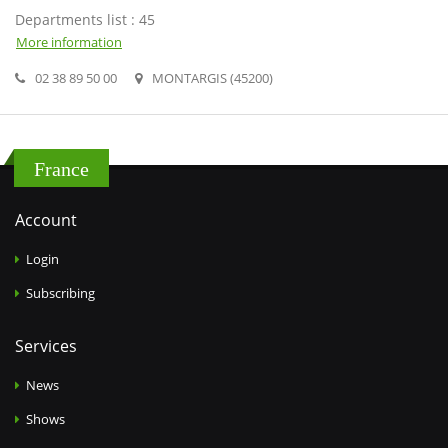
Departments list : 45
More information
02 38 89 50 00
MONTARGIS (45200)
France
Account
Login
Subscribing
Services
News
Shows