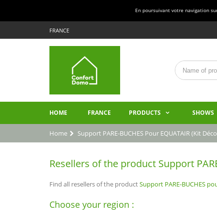
En poursuivant votre navigation sur 
FRANCE
HOME
FRANCE
PRODUCTS
SHOWS
Home
Support PARE-BUCHES Pour EQUATAIR (kit Déco
Resellers of the product Support PAR
Find all resellers of the product
Support PARE-BUCHES pour
Choose your region :