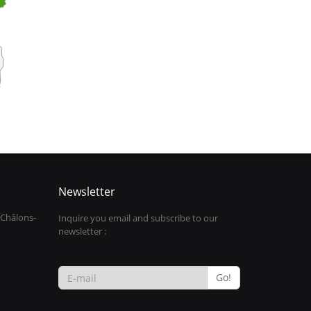
Newsletter
 Châlons-
Inquire you email and subscribe to our
newsletter :
Go!