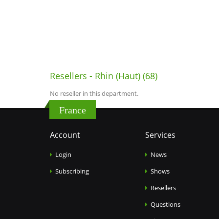
Resellers - Rhin (Haut) (68)
No reseller in this department.
France
Account
Services
Login
News
Subscribing
Shows
Resellers
Questions