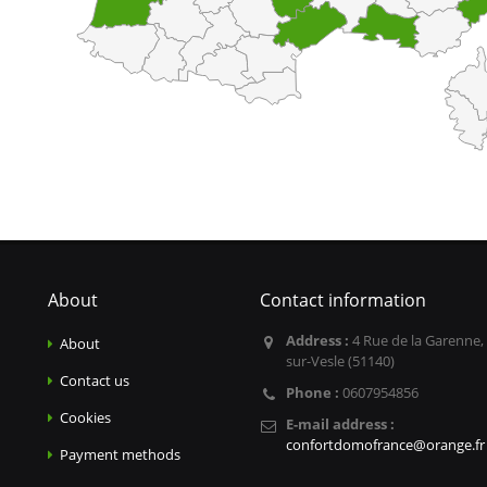
About
Contact information
Address :
4 Rue de la Garenne,
About
sur-Vesle (51140)
Contact us
Phone :
0607954856
Cookies
E-mail address :
confortdomofrance@orange.fr
Payment methods