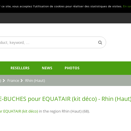
ce site, vous acceptez l'utilisation de cookies pour réaliser des statistiques de visites.
En sa
RESELLERS
NEWS
PHOTOS
)
France
Rhin (Haut)
E-BUCHES pour EQUATAIR (kit déco) - Rhin (Haut)
 EQUATAIR (kit déco)
in the region Rhin (Haut) (68).