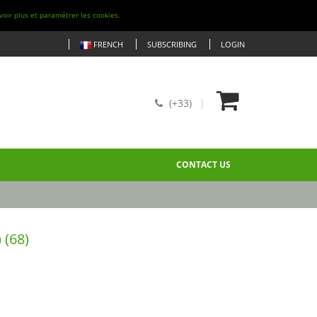
voir plus et paramétrer les cookies.
FRENCH
SUBSCRIBING
LOGIN
(+33)
CONTACT US
 (68)