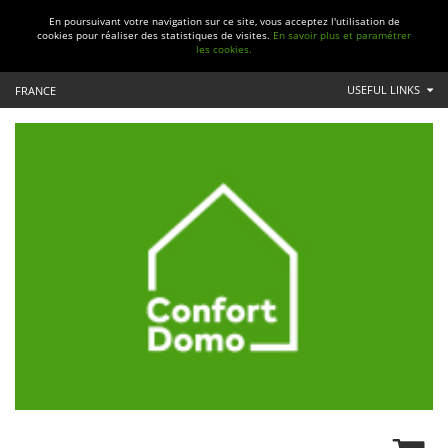
En poursuivant votre navigation sur ce site, vous acceptez l'utilisation de
cookies pour réaliser des statistiques de visites.
En savoir plus et paramétrer
les cookies.
USEFUL LINKS
FRANCE