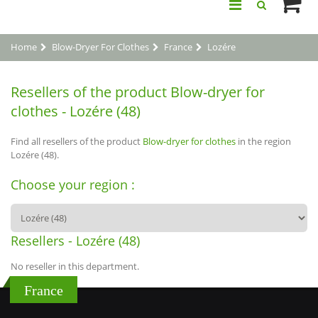
Home
Blow-Dryer For Clothes
France
Lozére
Resellers of the product Blow-dryer for
clothes - Lozére (48)
Find all resellers of the product
Blow-dryer for clothes
in the region
Lozére (48).
Choose your region :
Resellers - Lozére (48)
No reseller in this department.
France