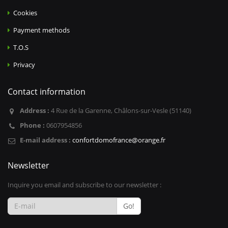
Cookies
Payment methods
T.O.S
Privacy
Contact information
Address :
4 Rue de la Garenne, Châlons-sur-Vesle (51140)
Phone :
0607954856
E-mail address :
confortdomofrance@orange.fr
Newsletter
Inquire you email and subscribe to our newsletter :
Go!