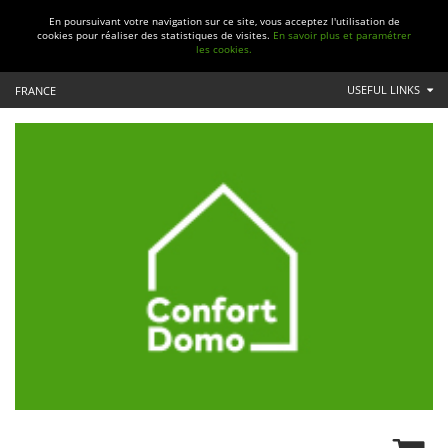
En poursuivant votre navigation sur ce site, vous acceptez l'utilisation de
cookies pour réaliser des statistiques de visites.
En savoir plus et paramétrer
les cookies.
USEFUL LINKS
FRANCE