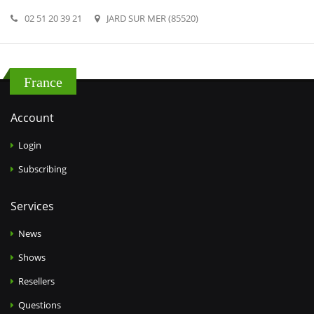
02 51 20 39 21
JARD SUR MER (85520)
France
Account
Login
Subscribing
Services
News
Shows
Resellers
Questions