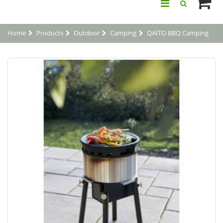
Home
Products
Outdoor
Camping
QAÏTO BBQ Camping