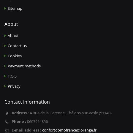
Sitemap
About
About
Contact us
Cookies
Payment methods
T.O.S
Privacy
Contact information
Address :
4 Rue de la Garenne, Châlons-sur-Vesle (51140)
Phone :
0607954856
E-mail address :
confortdomofrance@orange.fr