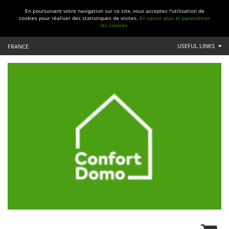
En poursuivant votre navigation sur ce site, vous acceptez l'utilisation de
cookies pour réaliser des statistiques de visites.
En savoir plus et paramétrer
les cookies.
USEFUL LINKS
FRANCE