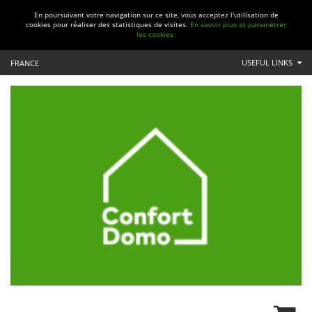
En poursuivant votre navigation sur ce site, vous acceptez l'utilisation de
cookies pour réaliser des statistiques de visites.
En savoir plus et paramétrer
les cookies.
USEFUL LINKS
FRANCE