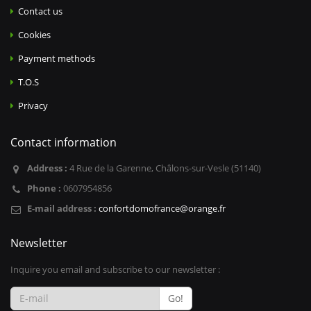
Contact us
Cookies
Payment methods
T.O.S
Privacy
Contact information
Address :
4 Rue de la Garenne, Châlons-sur-Vesle (51140)
Phone :
0607954856
E-mail address :
confortdomofrance@orange.fr
Newsletter
Inquire you email and subscribe to our newsletter :
Go!