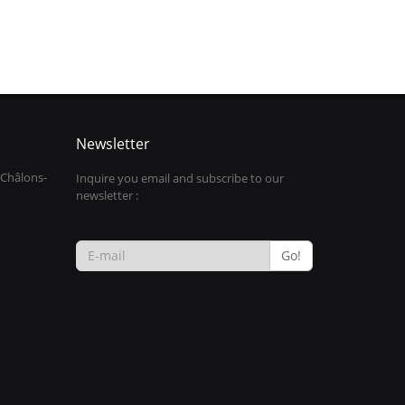
Newsletter
 Châlons-
Inquire you email and subscribe to our
newsletter :
Go!