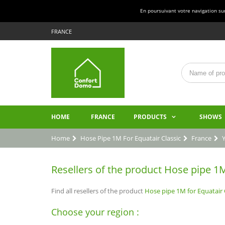
En poursuivant votre navigation sur 
FRANCE
HOME
FRANCE
PRODUCTS
SHOWS
Home
Hose Pipe 1M For Equatair Classic
France
Y
Resellers of the product Hose pipe 1M 
Find all resellers of the product
Hose pipe 1M for Equatair 
Choose your region :