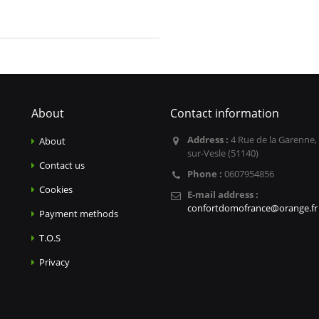
About
Contact information
Address :
4 Rue de la Garenne,
About
sur-Vesle (51140)
Contact us
Phone :
0607954856
Cookies
E-mail address :
confortdomofrance@orange.fr
Payment methods
T.O.S
Privacy