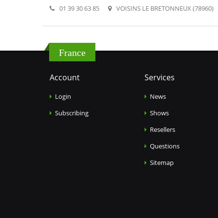
01 39 30 63 85
VOISINS LE BRETONNEUX (78960)
France
Account
Services
Login
News
Subscribing
Shows
Resellers
Questions
Sitemap