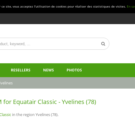
ce site, vous acceptez l'utilisation de cookies pour réaliser des statistiques de visites.
En sa
RESELLERS
NEWS
PHOTOS
velines
for Equatair Classic - Yvelines (78)
Classic
in the region Yvelines (78).