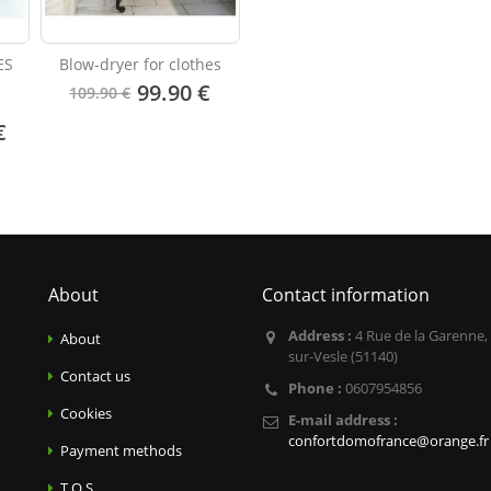
ES
Blow-dryer for clothes
t
99.90 €
109.90 €
€
About
Contact information
Address :
4 Rue de la Garenne,
About
sur-Vesle (51140)
Contact us
Phone :
0607954856
Cookies
E-mail address :
confortdomofrance@orange.fr
Payment methods
T.O.S