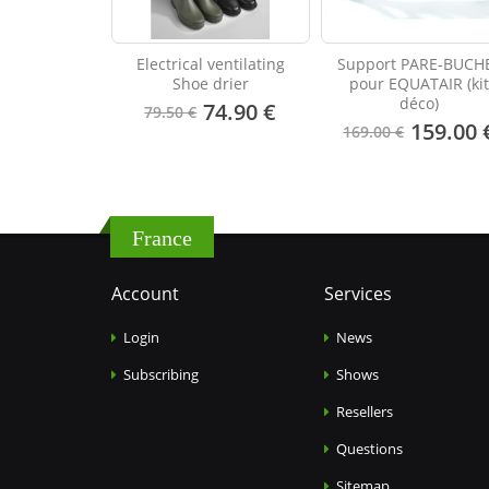
Electrical ventilating
Support PARE-BUCH
Shoe drier
pour EQUATAIR (ki
déco)
74.90 €
79.50 €
159.00 
169.00 €
France
Account
Services
Login
News
Subscribing
Shows
Resellers
Questions
Sitemap