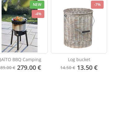
NEW
-7%
-4%
QAÏTO BBQ Camping
Log bucket
279.00 €
13.50 €
289.00 €
14.50 €