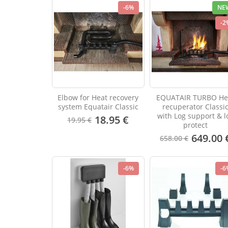
-6%
NE
-2
Elbow for Heat recovery
EQUATAIR TURBO He
system Equatair Classic
recuperator Classi
with Log support & l
18.95 €
19.95 €
protect
649.00 
658.00 €
-6%
-6