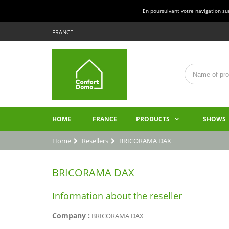
En poursuivant votre navigation sur 
FRANCE
HOME
FRANCE
PRODUCTS
SHOWS
Home
Resellers
BRICORAMA DAX
BRICORAMA DAX
Information about the reseller
Company :
BRICORAMA DAX