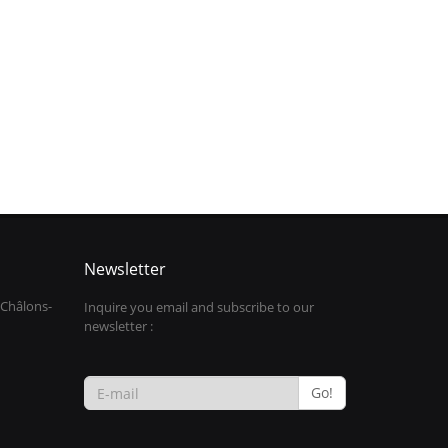
Newsletter
 Châlons-
Inquire you email and subscribe to our
newsletter :
Go!