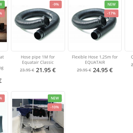
W
-9%
NEW
%
-17%
at
Hose pipe 1M for
Flexible Hose 1,25m for
c
Equatair Classic
EQUATAIR
og
21.95 €
24.95 €
23.95 €
29.95 €
€
%
NEW
-10%