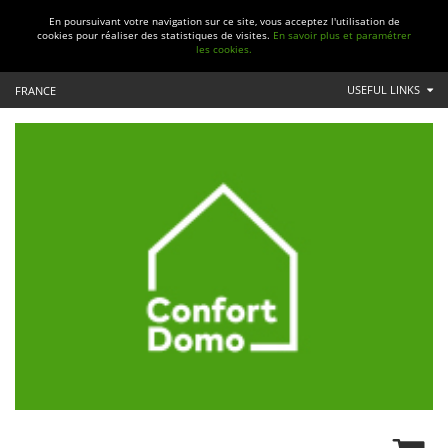
En poursuivant votre navigation sur ce site, vous acceptez l'utilisation de
cookies pour réaliser des statistiques de visites.
En savoir plus et paramétrer
les cookies.
USEFUL LINKS
FRANCE