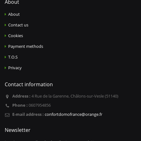
About
About
Contact us
Cookies
Payment methods
T.O.S
Privacy
Contact information
Address :
4 Rue de la Garenne, Châlons-sur-Vesle (51140)
Phone :
0607954856
E-mail address :
confortdomofrance@orange.fr
Newsletter